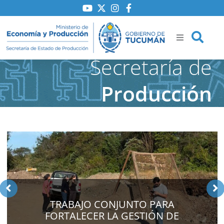
Ir
al
contenido
Secretaría de
Producción
ría
iones
to
TRABAJO CONJUNTO PARA
FORTALECER LA GESTIÓN DE